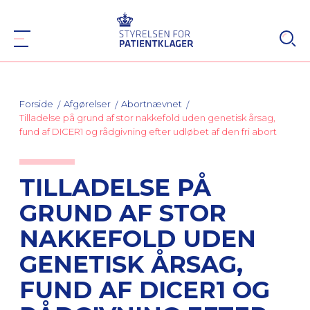
Forside
Afgørelser
Abortnævnet
Tilladelse på grund af stor nakkefold uden genetisk årsag,
fund af DICER1 og rådgivning efter udløbet af den fri abort
TILLADELSE PÅ
GRUND AF STOR
NAKKEFOLD UDEN
GENETISK ÅRSAG,
FUND AF DICER1 OG