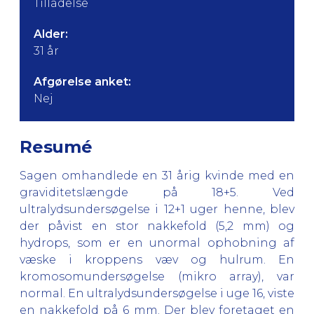
Tilladelse
Alder:
31 år
Afgørelse anket:
Nej
Resumé
Sagen omhandlede en 31 årig kvinde med en
graviditetslængde på 18+5. Ved
ultralydsundersøgelse i 12+1 uger henne, blev
der påvist en stor nakkefold (5,2 mm) og
hydrops, som er en unormal ophobning af
væske i kroppens væv og hulrum. En
kromosomundersøgelse (mikro array), var
normal. En ultralydsundersøgelse i uge 16, viste
en nakkefold på 6 mm. Der blev foretaget en