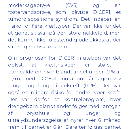
moderkageprøve (CVS) og en
fostervandsprøve, som påviste DICER1, et
tumordispositions syndrom. Det indebar en
risiko for flere kræfttyper. Der var ikke fundet
et genetisk svar på den store nakkefold, men
det kunne ikke fuldstændig udelukkes, at der
var en genetisk forklaring.
Om prognosen for DICER1 mutation var det
oplyst, at kræftrisikoen er størst i
barnealderen, hvor blandt andet under 10 % af
børn med DICER1 mutation får aggressiv
lunge- og lungehindekræft (PPB). Der var
også en mindre risiko for andre typer kræft.
Der var derfor et kontrolprogram, hvor
drengebørn blandt andet følges med røntgen
af brysthule og lunger og
ultralydsundersøgelse af nyrer hver 6. måned
frem til barnet er 6 år. Derefter følges barnet