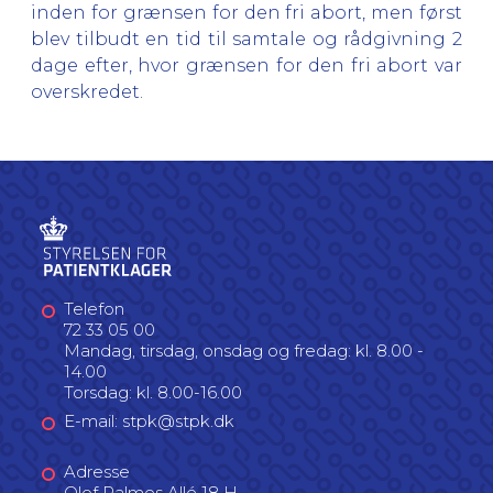
inden for grænsen for den fri abort, men først
blev tilbudt en tid til samtale og rådgivning 2
dage efter, hvor grænsen for den fri abort var
overskredet.
Telefon
72 33 05 00
Mandag, tirsdag, onsdag og fredag: kl. 8.00 -
14.00
Torsdag: kl. 8.00-16.00
E-mail: stpk@stpk.dk
Adresse
Olof Palmes Allé 18 H