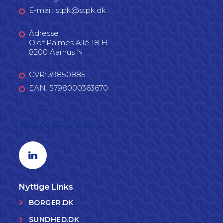
E-mail: stpk@stpk.dk
Adresse
Olof Palmes Allé 18 H
8200 Aarhus N
CVR: 39850885
EAN: 5798000363670
Følg os på LinkedIn
Linkedin profil
Nyttige Links
BORGER.DK
SUNDHED.DK