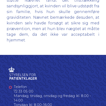
støtte. Nævnet fandt det tilstrækkelig
sandsynliggjort, at kvinden vil blive udstødt fra
sin familie, hvis hun skulle gennemføre
graviditeten. Nævnet bemærkede desuden, at
kvinden selv havde forsøgt at sikre sig med
prævention, men at hun blev nægtet at måtte
tage dem, da det ikke var acceptabelt i
hjemmet.
Telefon
72 33 05 00
Mandag, tirsdag, onsdag og fredag: kl. 8.00 -
14.00
Torsdag: kl. 8.00-16.00