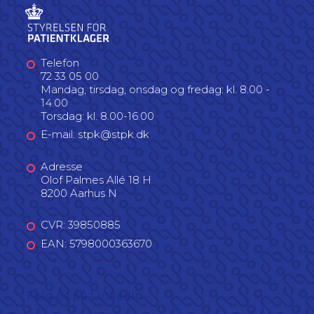
Telefon
72 33 05 00
Mandag, tirsdag, onsdag og fredag: kl. 8.00 -
14.00
Torsdag: kl. 8.00-16.00
E-mail: stpk@stpk.dk
Adresse
Olof Palmes Allé 18 H
8200 Aarhus N
CVR: 39850885
EAN: 5798000363670
Følg os på LinkedIn