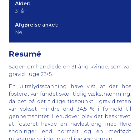
Alder:
31 år
Afgørelse anket:
Nej
Resumé
Sagen omhandlede en 31-årig kvinde, som var
gravid i uge 22+5.
En ultralydsscanning have vist, at der hos
fosteret var fundet svær tidlig væksthæmning,
da det på det tidlige tidspunkt i graviditeten
var vokset mindre end 34,5 % i forhold til
gennemsnittet. Herudover blev det beskrevet,
at fosteret havde en navlestreng med flere
snoninger end normalt og en medfødt
misdannelse i det mandlige kønsorgan.