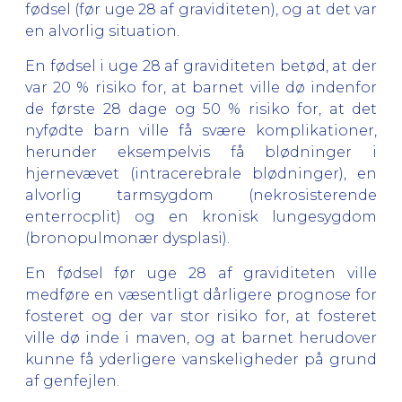
fødsel (før uge 28 af graviditeten), og at det var
en alvorlig situation.
En fødsel i uge 28 af graviditeten betød, at der
var 20 % risiko for, at barnet ville dø indenfor
de første 28 dage og 50 % risiko for, at det
nyfødte barn ville få svære komplikationer,
herunder eksempelvis få blødninger i
hjernevævet (intracerebrale blødninger), en
alvorlig tarmsygdom (nekrosisterende
enterrocplit) og en kronisk lungesygdom
(bronopulmonær dysplasi).
En fødsel før uge 28 af graviditeten ville
medføre en væsentligt dårligere prognose for
fosteret og der var stor risiko for, at fosteret
ville dø inde i maven, og at barnet herudover
kunne få yderligere vanskeligheder på grund
af genfejlen.