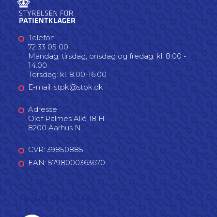
Telefon
72 33 05 00
Mandag, tirsdag, onsdag og fredag: kl. 8.00 -
14.00
Torsdag: kl. 8.00-16.00
E-mail: stpk@stpk.dk
Adresse
Olof Palmes Allé 18 H
8200 Aarhus N
CVR: 39850885
EAN: 5798000363670
Følg os på LinkedIn