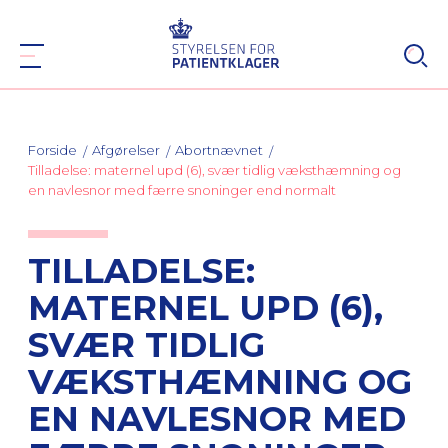
Forside
Afgørelser
Abortnævnet
Tilladelse: maternel upd (6), svær tidlig væksthæmning og
en navlesnor med færre snoninger end normalt
TILLADELSE:
MATERNEL UPD (6),
SVÆR TIDLIG
VÆKSTHÆMNING OG
EN NAVLESNOR MED