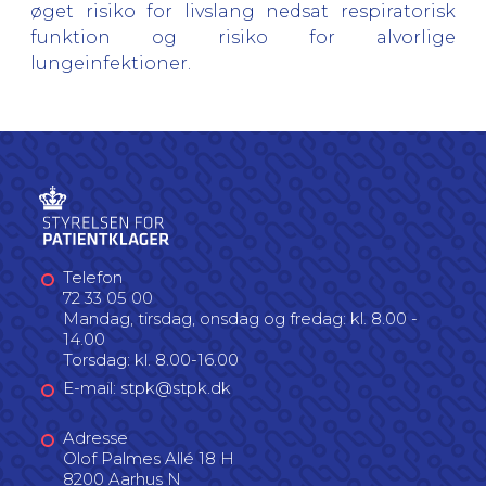
øget risiko for livslang nedsat respiratorisk
funktion og risiko for alvorlige
lungeinfektioner.
Telefon
72 33 05 00
Mandag, tirsdag, onsdag og fredag: kl. 8.00 -
14.00
Torsdag: kl. 8.00-16.00
E-mail: stpk@stpk.dk
Adresse
Olof Palmes Allé 18 H
8200 Aarhus N