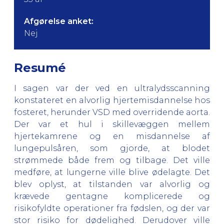
Afgørelse anket:
Nej
Resumé
I sagen var der ved en ultralydsscanning
konstateret en alvorlig hjertemisdannelse hos
fosteret, herunder VSD med overridende aorta.
Der var et hul i skillevæggen mellem
hjertekamrene og en misdannelse af
lungepulsåren, som gjorde, at blodet
strømmede både frem og tilbage. Det ville
medføre, at lungerne ville blive ødelagte. Det
blev oplyst, at tilstanden var alvorlig og
krævede gentagne komplicerede og
risikofyldte operationer fra fødslen, og der var
stor risiko for dødelighed. Derudover ville