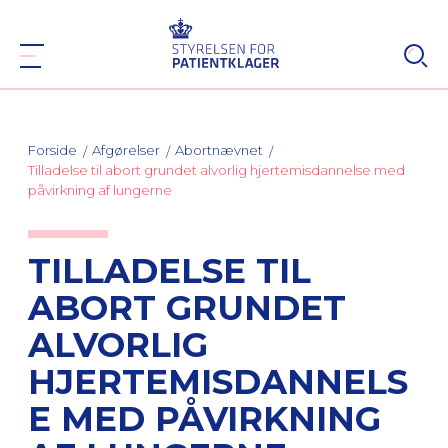
Forside
Afgørelser
Abortnævnet
Tilladelse til abort grundet alvorlig hjertemisdannelse med
påvirkning af lungerne
TILLADELSE TIL
ABORT GRUNDET
ALVORLIG
HJERTEMISDANNELS
E MED PÅVIRKNING