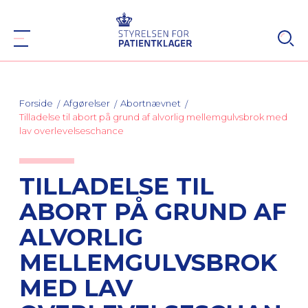
Forside
Afgørelser
Abortnævnet
Tilladelse til abort på grund af alvorlig mellemgulvsbrok med
lav overlevelseschance
TILLADELSE TIL
ABORT PÅ GRUND AF
ALVORLIG
MELLEMGULVSBROK
MED LAV