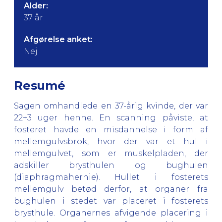
Alder:
37 år
Afgørelse anket:
Nej
Resumé
Sagen omhandlede en 37-årig kvinde, der var
22+3 uger henne. En scanning påviste, at
fosteret havde en misdannelse i form af
mellemgulvsbrok, hvor der var et hul i
mellemgulvet, som er muskelpladen, der
adskiller brysthulen og bughulen
(diaphragmahernie). Hullet i fosterets
mellemgulv betød derfor, at organer fra
bughulen i stedet var placeret i fosterets
brysthule. Organernes afvigende placering i