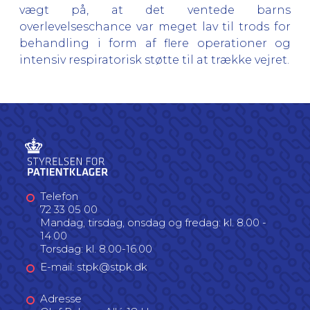
vægt på, at det ventede barns
overlevelseschance var meget lav til trods for
behandling i form af flere operationer og
intensiv respiratorisk støtte til at trække vejret.
Telefon
72 33 05 00
Mandag, tirsdag, onsdag og fredag: kl. 8.00 -
14.00
Torsdag: kl. 8.00-16.00
E-mail: stpk@stpk.dk
Adresse