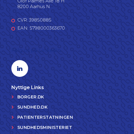
Olof Palmes Allé 18 H
8200 Aarhus N
CVR: 39850885
EAN: 5798000363670
Følg os på LinkedIn
Linkedin profil
Nyttige Links
BORGER.DK
SUNDHED.DK
PATIENTERSTATNINGEN
SUNDHEDSMINISTERIET