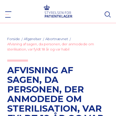
Forside
Afgørelser
Abortnævnet
Afvisning af sagen, da personen, der anmodede om
sterilisation, var fyldt 18 år og var habil
AFVISNING AF
SAGEN, DA
PERSONEN, DER
ANMODEDE OM
STERILISATION, VAR