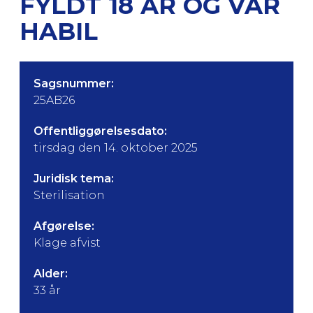
FYLDT 18 ÅR OG VAR
HABIL
Sagsnummer:
25AB26
Offentliggørelsesdato:
tirsdag den 14. oktober 2025
Juridisk tema:
Sterilisation
Afgørelse:
Klage afvist
Alder:
33 år