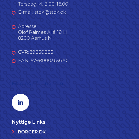
Torsdag: kl. 8.00-16.00
E-mail: stpk@stpk.dk
Adresse
Olof Palmes Allé 18 H
8200 Aarhus N
CVR: 39850885
EAN: 5798000363670
Følg os på LinkedIn
Linkedin profil
Nyttige Links
BORGER.DK