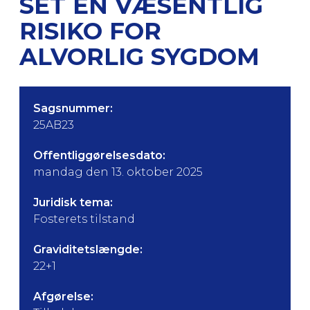
SET EN VÆSENTLIG
RISIKO FOR
ALVORLIG SYGDOM
Sagsnummer:
25AB23
Offentliggørelsesdato:
mandag den 13. oktober 2025
Juridisk tema:
Fosterets tilstand
Graviditetslængde:
22+1
Afgørelse: