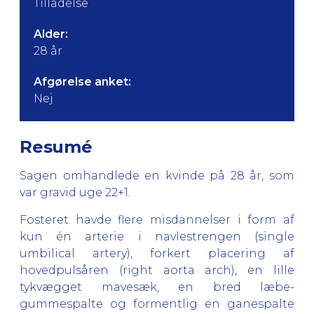
Tilladelse
Alder:
28 år
Afgørelse anket:
Nej
Resumé
Sagen omhandlede en kvinde på 28 år, som
var gravid uge 22+1.
Fosteret havde flere misdannelser i form af
kun én arterie i navlestrengen (single
umbilical artery), forkert placering af
hovedpulsåren (right aorta arch), en lille
tykvægget mavesæk, en bred læbe-
gummespalte og formentlig en ganespalte