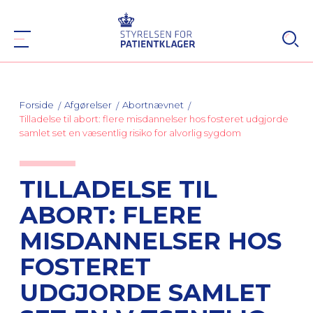
Forside
Afgørelser
Abortnævnet
Tilladelse til abort: flere misdannelser hos fosteret udgjorde
samlet set en væsentlig risiko for alvorlig sygdom
TILLADELSE TIL
ABORT: FLERE
MISDANNELSER HOS
FOSTERET
UDGJORDE SAMLET