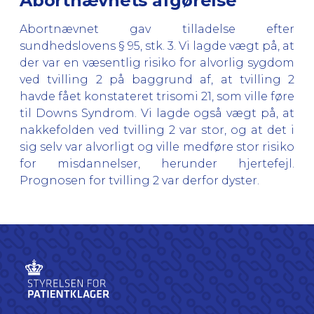
Abortnævnets afgørelse
Abortnævnet gav tilladelse efter
sundhedslovens § 95, stk. 3. Vi lagde vægt på, at
der var en væsentlig risiko for alvorlig sygdom
ved tvilling 2 på baggrund af, at tvilling 2
havde fået konstateret trisomi 21, som ville føre
til Downs Syndrom. Vi lagde også vægt på, at
nakkefolden ved tvilling 2 var stor, og at det i
sig selv var alvorligt og ville medføre stor risiko
for misdannelser, herunder hjertefejl.
Prognosen for tvilling 2 var derfor dyster.