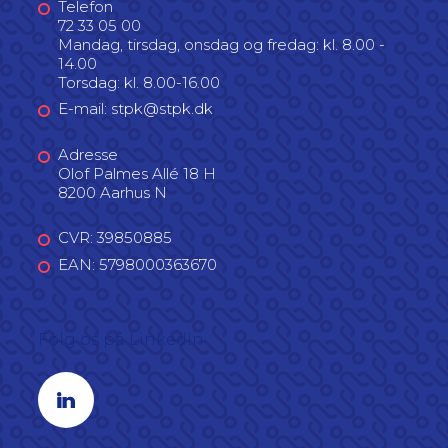
Telefon
72 33 05 00
Mandag, tirsdag, onsdag og fredag: kl. 8.00 -
14.00
Torsdag: kl. 8.00-16.00
E-mail: stpk@stpk.dk
Adresse
Olof Palmes Allé 18 H
8200 Aarhus N
CVR: 39850885
EAN: 5798000363670
Følg os på LinkedIn
Linkedin profil