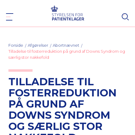
Forside
Afgørelser
Abortnævnet
Tilladelse til fosterreduktion på grund af Downs Syndrom og
særlig stor nakkefold
TILLADELSE TIL
FOSTERREDUKTION
PÅ GRUND AF
DOWNS SYNDROM
OG SÆRLIG STOR