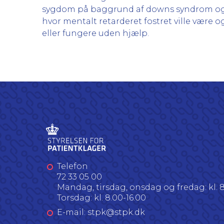
sygdom på baggrund af downs syndrom og fos
hvor mentalt retarderet fostret ville være o
eller fungere uden hjælp.
Telefon
72 33 05 00
Mandag, tirsdag, onsdag og fredag: kl. 8
Torsdag: kl. 8.00-16.00
E-mail: stpk@stpk.dk