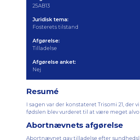
25AB13
Juridisk tema:
Fosterets tilstand
Afgørelse:
Tilladelse
Afgørelse anket:
Nej
Resumé
I sagen var der konstateret Trisomi 21, der v
fødslen blev vurderet til at være meget alvor
Abortnævnets afgørelse
Abortnævnet gav tilladelse efter sundhedsloven