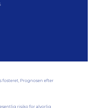
5
os fosteret, Prognosen efter
sentlig risiko for alvorlig