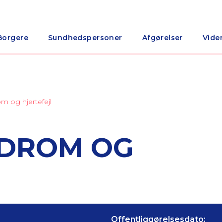
Borgere
Sundhedspersoner
Afgørelser
Vide
 og hjertefejl
DROM OG
Offentliggørelsesdato: