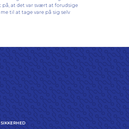
å, at det var svært at forudsige
e til at tage vare på sig selv
TSIKKERHED