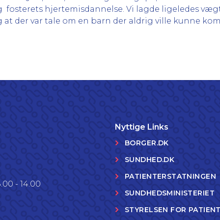
terets hjertemisdannelse. Vi lagde ligeledes vægt p
g at der var tale om en barn der aldrig ville kunne komm
Nyttige Links
BORGER.DK
SUNDHED.DK
PATIENTERSTATNINGEN
.00 - 14.00
SUNDHEDSMINISTERIET
STYRELSEN FOR PATIEN