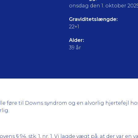
onsdag den 1. oktober 202
Graviditetslængde:
22+1
Alder:
39 år
ille føre til Downs syndrom og en alvorlig hjertefejl h
lig.
s § 94, stk. 1, nr. 1. Vi lagde vægt på, at der var en væ