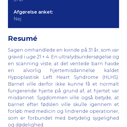
Afgørelse anket:
Nej
Resumé
Sagen omhandlede en kvinde på 31 år, som var
gravid i uge 21 + 4. En ultralydsundersøgelse og
en scanning viste, at det ventede barn havde
en alvorlig hjertemisdannelse kaldet
Hypoplastisk Left Heart Syndrome (HLHS).
Barnet ville derfor ikke kunne få et normalt
fungerende hjerte på grund af, at hjertet var
misdannet. Sygdommen ville også betyde, at
barnet efter fødslen ville skulle igennem et
forløb med medicin og lindrende operationer,
som er forbundet med betydelig sygelighed
og dødelighed.