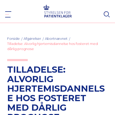
Forside
Afgørelser
Abortnævnet
Tilladelse: Alvorlig hjertemisdannelse hos fosteret med
dårlig prognose
TILLADELSE:
ALVORLIG
HJERTEMISDANNELS
E HOS FOSTERET
MED DÅRLIG