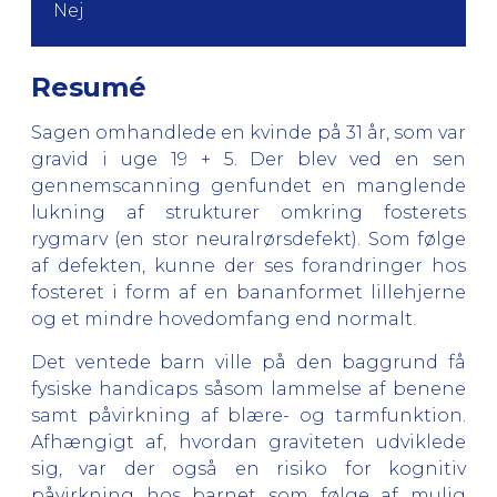
Nej
Resumé
Sagen omhandlede en kvinde på 31 år, som var
gravid i uge 19 + 5. Der blev ved en sen
gennemscanning genfundet en manglende
lukning af strukturer omkring fosterets
rygmarv (en stor neuralrørsdefekt). Som følge
af defekten, kunne der ses forandringer hos
fosteret i form af en bananformet lillehjerne
og et mindre hovedomfang end normalt.
Det ventede barn ville på den baggrund få
fysiske handicaps såsom lammelse af benene
samt påvirkning af blære- og tarmfunktion.
Afhængigt af, hvordan graviteten udviklede
sig, var der også en risiko for kognitiv
påvirkning hos barnet som følge af mulig