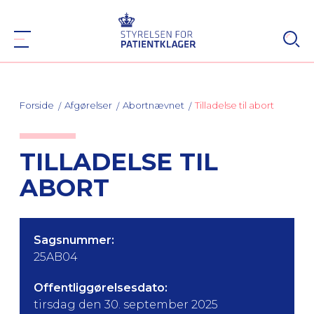
Forside
Afgørelser
Abortnævnet
Tilladelse til abort
TILLADELSE TIL
ABORT
Sagsnummer:
25AB04
Offentliggørelsesdato:
tirsdag den 30. september 2025