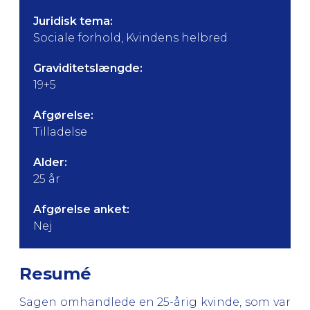
Juridisk tema:
Sociale forhold, Kvindens helbred
Graviditetslængde:
19+5
Afgørelse:
Tilladelse
Alder:
25 år
Afgørelse anket:
Nej
Resumé
Sagen omhandlede en 25-årig kvinde, som var