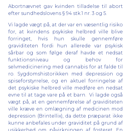
Abortnævnet gav kvinden tilladelse til abort
efter sundhedslovens § 94 stk.1 nr. 3 og 5.
Vi lagde vægt på, at der var en væsentlig risiko
for, at kvindens psykiske helbred ville blive
forringet, hvis hun skulle gennemføre
graviditeten fordi hun allerede var psykisk
sårbar og som følge deraf havde et nedsat
funktionsniveau og behov for
selvmedicinering med cannabis for at falde til
ro. Sygdomshistorikken med depression og
spiseforstyrrelse, og en aktuel forringelse af
det psykiske helbred ville medføre en nedsat
evne til at tage vare på et barn. Vi lagde også
vægt på, at en gennemførelse af graviditeten
ville kræve en omlægning af medicinen mod
depression (Brintellix), da dette præparat ikke
kunne anbefales under graviditet på grund af
usikkerhed om påvirkningen af fosteret. En