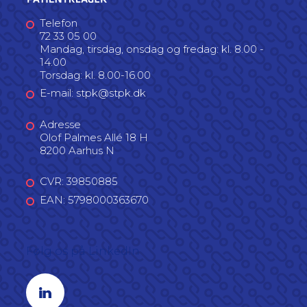
Telefon
72 33 05 00
Mandag, tirsdag, onsdag og fredag: kl. 8.00 -
14.00
Torsdag: kl. 8.00-16.00
E-mail: stpk@stpk.dk
Adresse
Olof Palmes Allé 18 H
8200 Aarhus N
CVR: 39850885
EAN: 5798000363670
Følg os på LinkedIn
Linkedin profil