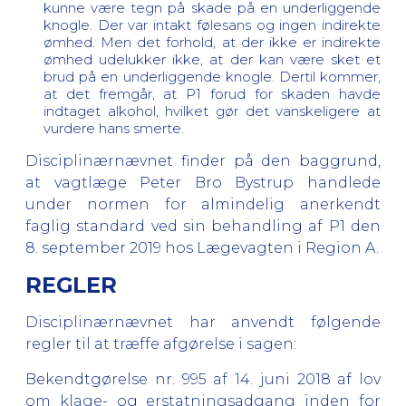
kunne være tegn på skade på en underliggende
knogle.
Der var intakt følesans og ingen indirekte
ømhed. Men det forhold, at der ikke er indirekte
ømhed
udelukker ikke, at der kan være sket et
brud på en underliggende knogle. Dertil kommer,
at det fremgår, at
P1 forud for skaden havde
indtaget alkohol, hvilket gør det vanskeligere at
vurdere hans smerte.
Disciplinærnævnet finder på den baggrund,
at vagtlæge
Peter Bro Bystrup
handlede
under normen for almindelig anerkendt
faglig standard ved sin behandling af P1 den
8. september 2019 hos Lægevagten i Region A.
REGLER
Disciplinærnævnet har anvendt følgende
regler til at træffe afgørelse i sagen:
Bekendtgørelse nr. 995 af 14. juni 2018 af lov
om klage- og erstatningsadgang inden for