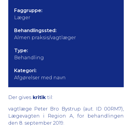
Faggruppe:
Læger
Behandlingssted:
Almen praksis/vagtlæger
Type:
Behandling
Kategori:
Afgørelser med navn
Der gives
kritik
til:
vagtlæge
Peter Bro Bystrup
(aut. ID 00RM7),
Lægevagten i Region A, for behandlingen
den
8. september 2019
.