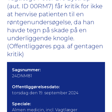
(aut. ID 00RM7) får kritik for ikke
at henvise patienten til en
røntgenundersøgelse, da han
havde tegn på skade på en
underliggende knogle.
(Offentliggøres pga. af gentagen
kritik)
Sagsnummer:
24DNM81
Offentliggørelsesdato:
torsdag den 19. september 2024
Speciale:
Almen medicin, incl. Vagtlæger