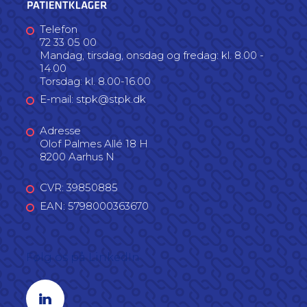
Telefon
72 33 05 00
Mandag, tirsdag, onsdag og fredag: kl. 8.00 -
14.00
Torsdag: kl. 8.00-16.00
E-mail: stpk@stpk.dk
Adresse
Olof Palmes Allé 18 H
8200 Aarhus N
CVR: 39850885
EAN: 5798000363670
Følg os på LinkedIn
Linkedin profil