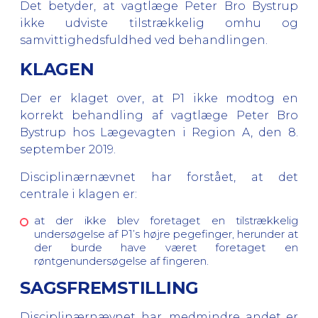
Det betyder, at vagtlæge Peter Bro Bystrup
ikke udviste tilstrækkelig omhu og
samvittighedsfuldhed ved behandlingen.
KLAGEN
Der er klaget over, at P1 ikke modtog en
korrekt behandling af vagtlæge
Peter Bro
Bystrup
hos Lægevagten i Region A, den 8.
september 2019.
Disciplinærnævnet har forstået, at det
centrale i klagen er:
at der ikke blev foretaget en tilstrækkelig
undersøgelse af
P1’s højre pegefinger, herunder at
der burde have været foretaget en
røntgenundersøgelse af fingeren.
SAGSFREMSTILLING
Disciplinærnævnet har, medmindre andet er