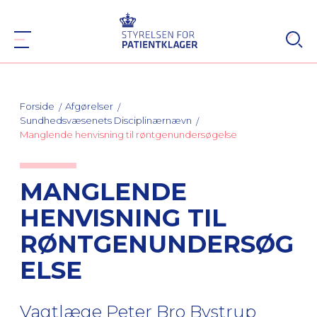
Forside
Afgørelser
Sundhedsvæsenets Disciplinærnævn
Manglende henvisning til røntgenundersøgelse
MANGLENDE
HENVISNING TIL
RØNTGENUNDERSØG
ELSE
Vagtlæge Peter Bro Bystrup