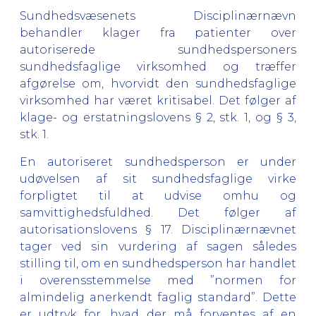
Sundhedsvæsenets Disciplinærnævn
behandler klager fra patienter over
autoriserede sundhedspersoners
sundhedsfaglige virksomhed og træffer
afgørelse om, hvorvidt den sundhedsfaglige
virksomhed har været kritisabel. Det følger af
klage- og erstatningslovens § 2, stk. 1, og § 3,
stk. 1.
En autoriseret sundhedsperson er under
udøvelsen af sit sundhedsfaglige virke
forpligtet til at udvise omhu og
samvittighedsfuldhed. Det følger af
autorisationslovens § 17.
Disciplinærnævnet
tager ved sin vurdering af sagen således
stilling til, om en sundhedsperson har handlet
i overensstemmelse med ”normen for
almindelig anerkendt faglig standard”. Dette
er udtryk for, hvad der må forventes af en