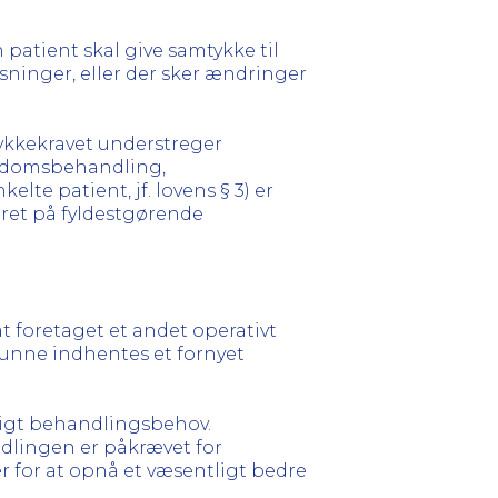
 patient skal give samtykke til
ninger, eller der sker ændringer
mtykkekravet understreger
ygdomsbehandling,
te patient, jf. lovens § 3) er
eret på fyldestgørende
at foretaget et andet operativt
 kunne indhentes et fornyet
keligt behandlingsbehov.
ndlingen er påkrævet for
er for at opnå et væsentligt bedre