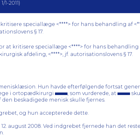
1/1-2011)
ritisere speciallæge <****> for hans behandling af <*
ationslovens § 17.
at kritisere speciallæge <****> for hans behandling af
urgisk afdeling, <****>, jf. autorisationslovens § 17.
 menisklæsion. Hun havde efterfølgende fortsat gene
læge i ortopædkirurgi
, som vurderede, at
sku
f den beskadigede menisk skulle fjernes.
rebet, og hun accepterede dette.
12. august 2008. Ved indgrebet fjernede han det res
n.