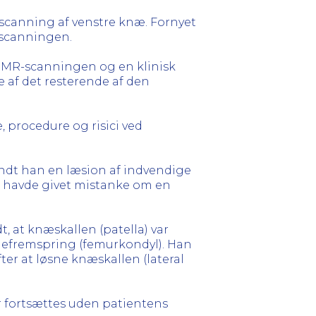
-scanning af venstre knæ. Fornyet
-scanningen.
 MR-scanningen og en klinisk
e af det resterende af den
procedure og risici ved
andt han en læsion af indvendige
n havde givet mistanke om en
, at knæskallen (patella) var
glefremspring (femurkondyl). Han
ter at løsne knæskallen (lateral
r fortsættes uden patientens