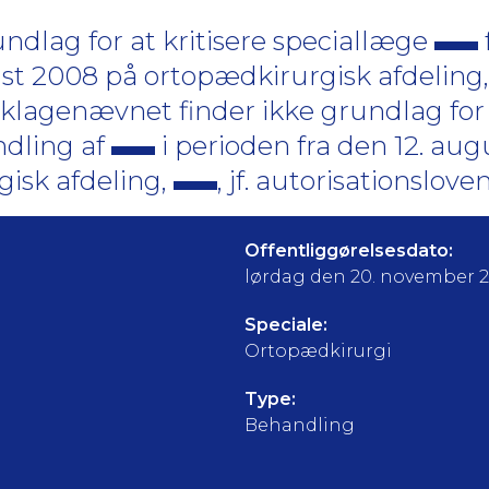
dlag for at kritisere speciallæge
st 2008 på ortopædkirurgisk afdeling
tklagenævnet finder ikke grundlag for a
ndling af
i perioden fra den 12. augu
isk afdeling,
, jf. autorisationsloven
Offentliggørelsesdato:
lørdag den 20. november 
Speciale:
Ortopædkirurgi
Type:
Behandling