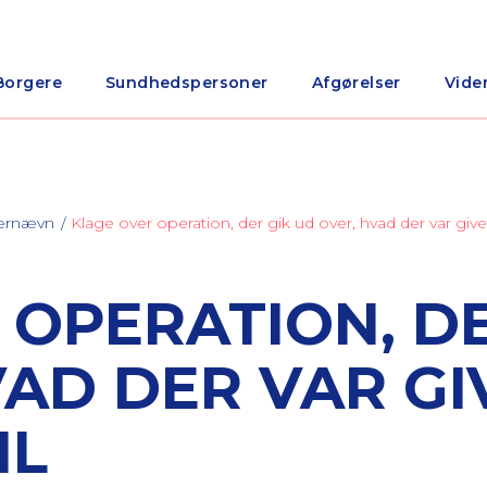
Borgere
Sundhedspersoner
Afgørelser
Vide
nærnævn
Klage over operation, der gik ud over, hvad der var give
 OPERATION, DE
VAD DER VAR GI
IL