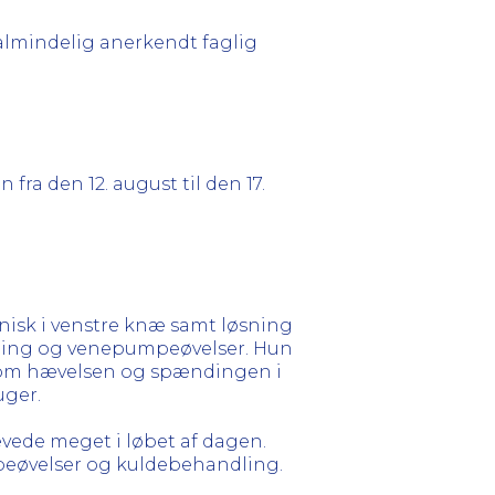
lmindelig anerkendt faglig
 fra den 12. august til den 17.
nisk i venstre knæ samt løsning
ndling og venepumpeøvelser. Hun
som hævelsen og spændingen i
uger.
vede meget i løbet af dagen.
mpeøvelser og kuldebehandling.