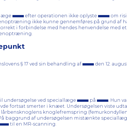
allæge
efter operationen ikke oplyste
om ris
enoptræning ikke kunne gennemføres på grund af hæve
orrekt i forbindelse med hendes henvendelse med e
 genoptræning.
gepunkt
nslovens § 17 ved sin behandling af
den 12. augus
il undersøgelse ved speciallæge
på
. Hun va
de fortsat smerter i knæet. Undersøgelsen viste udt
 på lårbensknoglens knoglefremspring (femurkondyllen
. På baggrund af undersøgelsen mistænkte speciallæ
til en MR-scanning.