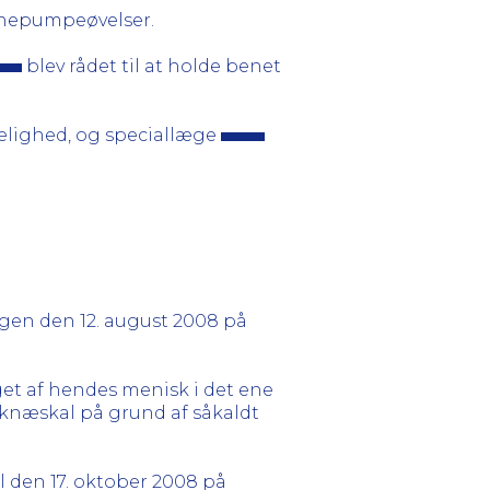
venepumpeøvelser.
blev rådet til at holde benet
elighed, og speciallæge
gen den 12. august 2008 på
get af hendes menisk i det ene
knæskal på grund af såkaldt
il den 17. oktober 2008 på