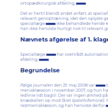
ortopædkirurgisk afdeling,
.
Det er hertil blandt andet anført, at speci
relevant genoptræning, idet den oplyste g
speciallæge
ikke behandlede hende k
han ikke henviste hurtigt nok til relevant
Nævnets afgørelse af 1. kla
Speciallæge
har overtrådt autorisatio
afdeling,
.
Begrundelse
Ifølge journalen den 29. maj 2008 var
t
menisklæssion i november 2007, og hun hav
ledlinie lidt bagtil. Der var ingen ømhed
knæskallen op mod låret (patellofemoral)
restmenisklæsion, og han henviste derfor