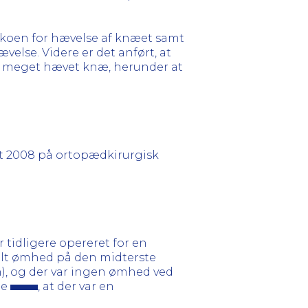
ikoen for hævelse af knæet samt
lse. Videre er det anført, at
t meget hævet knæ, herunder at
t 2008 på ortopædkirurgisk
r tidligere opereret for en
alt ømhed på den midterste
), og der var ingen ømhed ved
ge
, at der var en