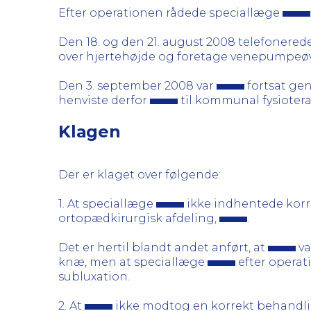
Efter operationen rådede speciallæge
Den 18. og den 21. august 2008 telefonered
over hjertehøjde og foretage venepumpeøv
Den 3. september 2008 var
fortsat ge
henviste derfor
til kommunal fysiotera
Klagen
Der er klaget over følgende:
1. At speciallæge
ikke indhentede korr
ortopædkirurgisk afdeling,
.
Det er hertil blandt andet anført, at
va
knæ, men at speciallæge
efter operat
subluxation.
2. At
ikke modtog en korrekt behandli