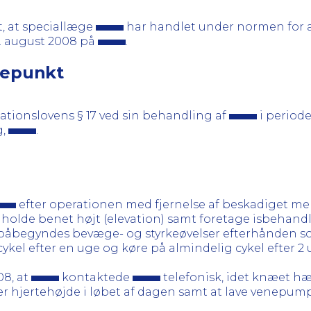
, at speciallæge
har handlet under normen for a
. august 2008 på
.
gepunkt
sationslovens § 17 ved sin behandling af
i perioden
g,
.
efter operationen med fjernelse af beskadiget me
e holde benet højt (elevation) samt foretage isbeha
e påbegyndes bevæge- og styrkeøvelser efterhånden 
el efter en uge og køre på almindelig cykel efter 2 
08, at
kontaktede
telefonisk, idet knæet hæ
er hjertehøjde i løbet af dagen samt at lave venepu