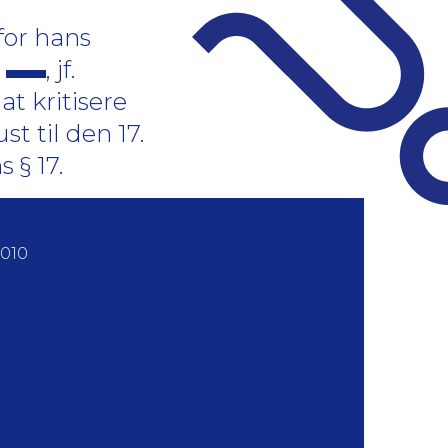
for hans
,
, jf.
t kritisere
st til den 17.
s § 17.
2010