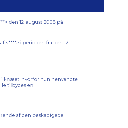
***> den 12. august 2008 på
 <****> i perioden fra den 12.
r i knæet, hvorfor hun henvendte
lle tilbydes en
terende af den beskadigede