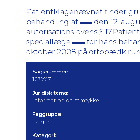
Patientklagenævnet finder grun
behandling af
den 12. augu
autorisationslovens § 17.Patien
speciallæge
for hans beha
oktober 2008 på ortopædkirurg
Sagsnummer:
1079917
Juridisk tema:
Information og samtykke
Faggruppe:
Læger
Kategori: