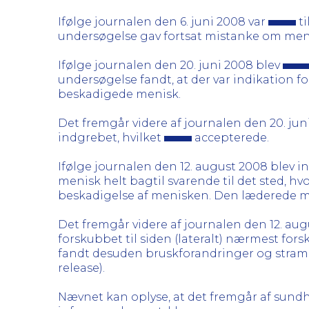
Ifølge journalen den 6. juni 2008 var
ti
undersøgelse gav fortsat mistanke om men
Ifølge journalen den 20. juni 2008 blev
undersøgelse fandt, at der var indikation f
beskadigede menisk.
Det fremgår videre af journalen den 20. jun
indgrebet, hvilket
accepterede.
Ifølge journalen den 12. august 2008 blev 
menisk helt bagtil svarende til det sted,
beskadigelse af menisken. Den læderede me
Det fremgår videre af journalen den 12. au
forskubbet til siden (lateralt) nærmest fo
fandt desuden bruskforandringer og stram
release).
Nævnet kan oplyse, at det fremgår af sundh