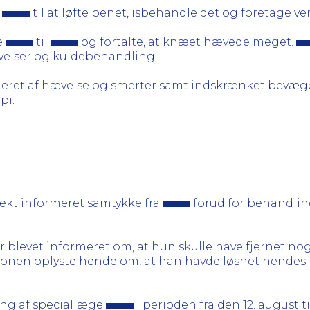
til at løfte benet, isbehandle det og foretage 
e
til
og fortalte, at knæet hævede meget.
elser og kuldebehandling.
neret af hævelse og smerter samt indskrænket bevæg
pi.
ekt informeret samtykke fra
forud for behandlin
r blevet informeret om, at hun skulle have fjernet no
ionen oplyste hende om, at han havde løsnet hendes 
ng af speciallæge
i perioden fra den 12. august t