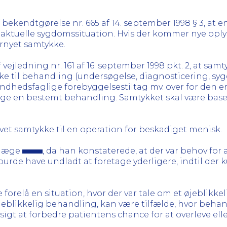
bekendtgørelse nr. 665 af 14. september 1998 § 3, at en
aktuelle sygdomssituation. Hvis der kommer nye oplys
rnyet samtykke.
vejledning nr. 161 af 16. september 1998 pkt. 2, at sa
ke til behandling (undersøgelse, diagnosticering, s
edsfaglige forebyggelsestiltag mv. over for den enkel
odtage en bestemt behandling. Samtykket skal være bas
vet samtykke til en operation for beskadiget menisk.
allæge
, da han konstaterede, at der var behov for 
 burde have undladt at foretage yderligere, indtil der
e forelå en situation, hvor der var tale om et øjeblik
øjeblikkelig behandling, kan være tilfælde, hvor beha
sigt at forbedre patientens chance for at overleve ell