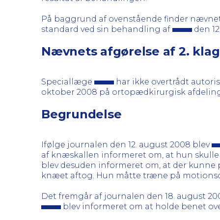
På baggrund af ovenstående finder nævnet
standard ved sin behandling af
den 12
Nævnets afgørelse af 2. kla
Speciallæge
har ikke overtrådt autori
oktober 2008 på ortopædkirurgisk afdelin
Begrundelse
Ifølge journalen den 12. august 2008 blev
af knæskallen informeret om, at hun skull
blev desuden informeret om, at der kunn
knæet aftog. Hun måtte træne på motionscyk
Det fremgår af journalen den 18. august 20
blev informeret om at holde benet ov