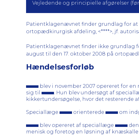
Vejledende og principielle afgørelser (før 
Patientklagenævnet finder grundlag for at k
ortopædkirurgisk afdeling, <****>, jf. autoris
Patientklagenævnet finder ikke grundlag for 
august til den 17. oktober 2008 på ortopædkir
Hændelsesforløb
blev i november 2007 opereret for en
sig til
. Hun blev undersøgt af special
kikkertundersøgelse, hvor det resterende a
Speciallæge
orienterede
om indg
blev opereret af speciallæge
den 
menisk og foretog en løsning af knæskalle