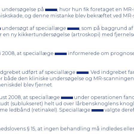
l undersøgelse på
, hvor hun fik foretaget en MR
iskskade, og denne mistanke blev bekræftet ved MR
undersøgt af speciallæge
, som på baggrund af
or en ny kikkertundersøgelse (artroskopi) med fjernels
i 2008, at speciallæge
informerede om prognose, 
indgrebet udført af speciallæge
. Ved indgrebet f
 hvor både den kliniske undersøgelse og MR-scanninge
niskdel blev fjernet.
gust 2008, at speciallæge
under operationen fandt
rskudt (sublukseret) helt ud over lårbensknoglens kno
me ledbånd (retinakel). Speciallæge
valgte deref
edslovens § 15, at ingen behandling må indledes elle