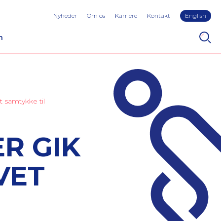
Nyheder
Om os
Karriere
Kontakt
English
n
t samtykke til
R GIK
VET