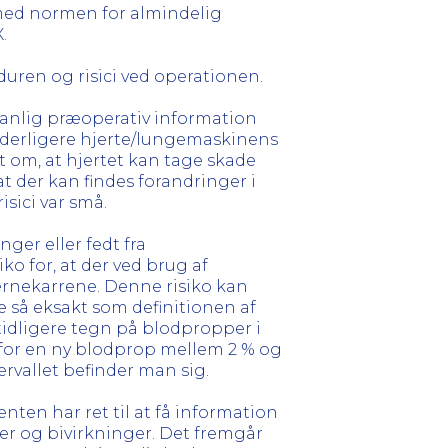
med normen for almindelig
.
ren og risici ved operationen.
vanlig præoperativ information
yderligere hjerte/lungemaskinens
 om, at hjertet kan tage skade
t der kan findes forandringer i
isici var små.
nger eller fedt fra
ko for, at der ved brug af
jernekarrene. Denne risiko kan
ge så eksakt som definitionen af
 tidligere tegn på blodpropper i
n for en ny blodprop mellem 2 % og
ervallet befinder man sig.
ienten har ret til at få information
r og bivirkninger. Det fremgår