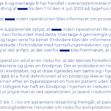
ge A og overlæge B har handlet i overensstemmelse 
dling af
fra den 1. til den 4. juli 2003 på Sygehus X
 at
inden operationen blev informeret om procedu
004 supplerende oplyst, at
inden operationen fik 
 risici forbundet med dette. Overlæge A gennemgik 
g tager vene fra benet. Endvidere blev der informeret
rneskade i forbindelse med hjerte/lungemaskinen, og a
er det anført, at det overfor
blev fremhævet, at r
ation altid er en risiko for, at der løsrives forkalkni
karrene og giver en blodprop. Der er endvidere en risi
i kredsløbet, og at disse ligeledes kan sætte sig i h
 død, bl.a. fordi definitionen af en blodprop ikke er li
 hjernen efter en bypassoperation hos en patient uden
r tidligere har haft en blodprop i hjernen er risikoe
jo yngre man er ved operationen, jo lavere i risikoint
stk. 1, i lov om patienters retsstilling fremgår, at pat
smulighederne, herunder om risiko for komplikatione