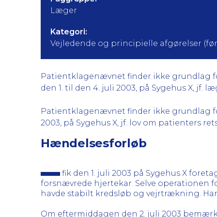
Læger
Kategori:
Vejledende og principielle afgørelser (før 
Patientklagenævnet finder ikke grundlag for
den 1. til den 4. juli 2003, på Sygehus X, jf. l
Patientklagenævnet finder ikke grundlag for 
2003, på Sygehus X, jf. lov om patienters retssti
Hændelsesforløb
fik den 1. juli 2003 på Sygehus X fore
forsnævrede hjertekar. Selve operationen f
havde stabilt kredsløb og vejrtrækning. Ha
Om eftermiddagen den 2. juli 2003 bemærk