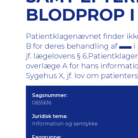
BLODPROP I
Patientklagenævnet finder ikke
B for deres behandling af
i
jf. lægelovens § 6.Patientklage
overlæge A for hans informati
Sygehus X, jf. lov om patienters re
Sagsnummer:
0655616
Juridisk tema:
Information og samtykke
Faggruppe: