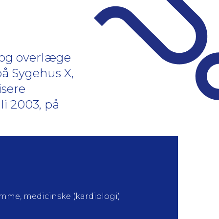
 og overlæge
 på Sygehus X,
isere
li 2003, på
mme, medicinske (kardiologi)