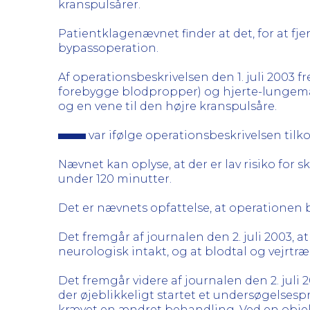
kranspulsårer.
Patientklagenævnet finder at det, for at 
bypassoperation.
Af operationsbeskrivelsen den 1. juli 2003 
forebygge blodpropper) og hjerte-lungemas
og en vene til den højre kranspulsåre.
var ifølge operationsbeskrivelsen tilk
Nævnet kan oplyse, at der er lav risiko for
under 120 minutter.
Det er nævnets opfattelse, at operationen
Det fremgår af journalen den 2. juli 2003, a
neurologisk intakt, og at blodtal og vejrtræ
Det fremgår videre af journalen den 2. juli 20
der øjeblikkeligt startet et undersøgelses
krævet en ændret behandling. Ved en objekt