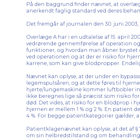
På den baggrund finder nævnet, at overlæ
anerkendt faglig standard ved deres behan
Det fremgår af journalen den 30. juni 2003,
Overlæge A har i en udtalelse af 15. april 2
vedrørende gennemførelse af operation og
funktioner, og hvordan man åbner brystet o
ved operationen og at der er risiko for hje
karrene, som kan give blodpropper. Endelig 
Nævnet kan oplyse, at der under en bypassoper
legemspulsåren, og at dette føres til hjerne
hjerte/lungemaskine kommer luftbobler ind 
ikke beregnes lige så præcist som risiko for
død. Det vides, at risiko for en blodprop i
hjernen er mellem 1 % og 2 %. En patient de
4 %. For begge patientkategorier gælder, at 
Patientklagenævnet kan oplyse, at det af § 7, 
om sin helbredstilstand og om behandling