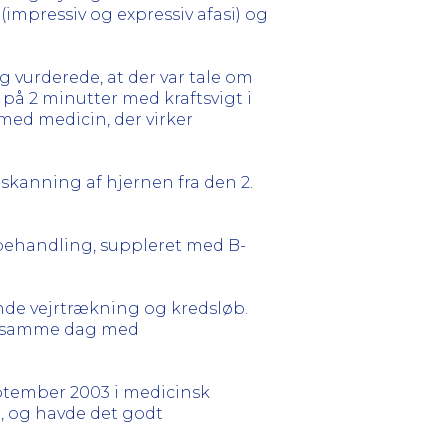
impressiv og expressiv afasi) og
og vurderede, at der var tale om
 på 2 minutter med kraftsvigt i
med medicin, der virker
T skanning af hjernen fra den 2.
behandling, suppleret med B-
lende vejrtrækning og kredsløb.
il samme dag med
september 2003 i medicinsk
d, og havde det godt