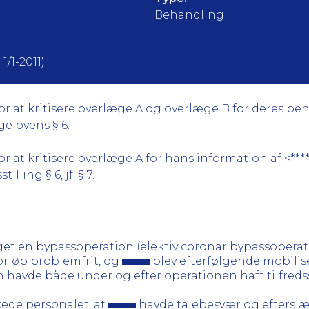
Behandling
1/1-2011)
 at kritisere overlæge A og overlæge B for deres beha
ægelovens § 6.
at kritisere overlæge A for hans information af <****>
lling § 6, jf. § 7.
taget en bypassoperation (elektiv coronar bypassopera
orløb problemfrit, og
blev efterfølgende mobilise
n havde både under og efter operationen haft tilfreds
ede personalet, at
havde talebesvær og efterslæ