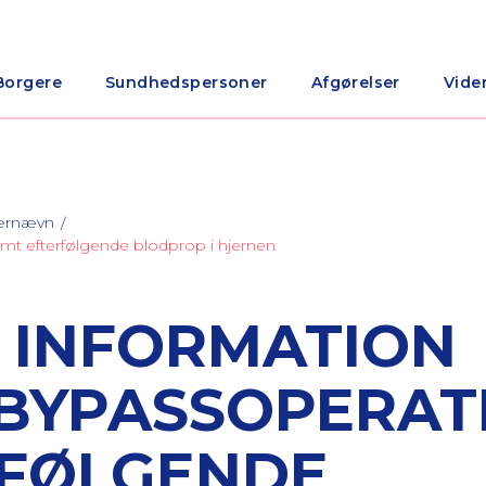
Borgere
Sundhedspersoner
Afgørelser
Vide
nærnævn
amt efterfølgende blodprop i hjernen
 INFORMATION
BYPASSOPERAT
RFØLGENDE