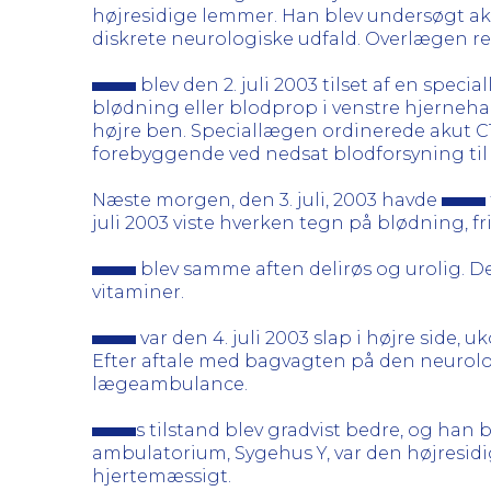
højresidige lemmer. Han blev undersøgt aku
diskrete neurologiske udfald. Overlægen rek
blev den 2. juli 2003 tilset af en spec
blødning eller blodprop i venstre hjerneha
højre ben. Speciallægen ordinerede akut C
forebyggende ved nedsat blodforsyning til 
Næste morgen, den 3. juli, 2003 havde
juli 2003 viste hverken tegn på blødning, fr
blev samme aften delirøs og urolig. 
vitaminer.
var den 4. juli 2003 slap i højre side, 
Efter aftale med bagvagten på den neurolo
lægeambulance.
s tilstand blev gradvist bedre, og han 
ambulatorium, Sygehus Y, var den højresidi
hjertemæssigt.