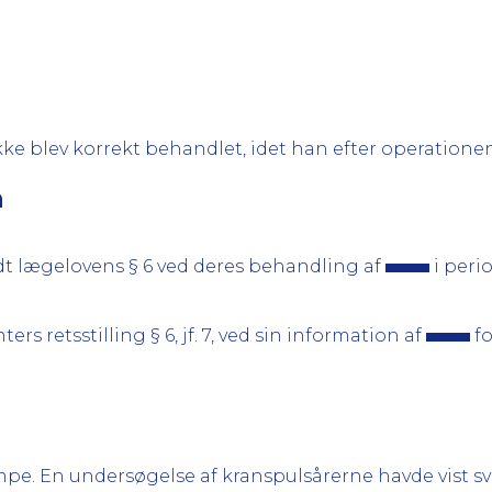
ikke blev korrekt behandlet, idet han efter operatione
n
dt lægelovens § 6 ved deres behandling af
i perio
rs retsstilling § 6, jf. 7, ved sin information af
fo
mpe. En undersøgelse af kranspulsårerne havde vist sv