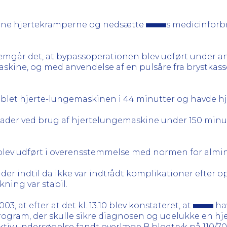
fjerne hjertekramperne og nedsætte
s medicinforbr
fremgår det, at bypassoperationen blev udført under an
kine, og med anvendelse af en pulsåre fra brystkasse
oblet hjerte-lungemaskinen i 44 minutter og havde hje
 skader ved brug af hjertelungemaskine under 150 minu
 blev udført i overensstemmelse med normen for almin
t der indtil da ikke var indtrådt komplikationer efter 
kning var stabil.
03, at efter at det kl. 13.10 blev konstateret, at
hav
program, der skulle sikre diagnosen og udelukke en hj
iv undersøgelse fandt overlæge B blodtryk på 110/70,