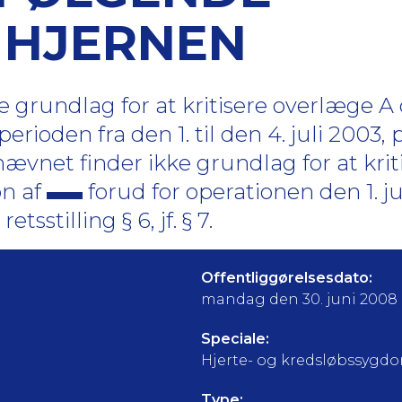
 HJERNEN
 grundlag for at kritisere overlæge A
 perioden fra den 1. til den 4. juli 2003,
nævnet finder ikke grundlag for at krit
on af
forud for operationen den 1. ju
tsstilling § 6, jf. § 7.
Offentliggørelsesdato:
mandag den 30. juni 2008
Speciale:
Hjerte- og kredsløbssygdo
Type: