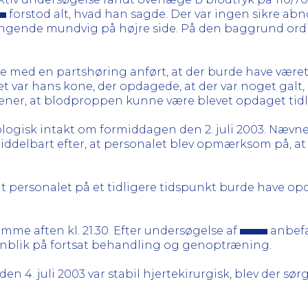
forstod alt, hvad han sagde. Der var ingen sikre abn
hængende mundvig på højre side. På den baggrund or
else med en partshøring anført, at der burde have vær
det var hans kone, der opdagede, at der var noget galt
ner, at blodproppen kunne være blevet opdaget tidl
logisk intakt om formiddagen den 2. juli 2003. Nævnet 
ddelbart efter, at personalet blev opmærksom på, at
 at personalet på et tidligere tidspunkt burde have op
mme aften kl. 21.30. Efter undersøgelse af
anbefa
henblik på fortsat behandling og genoptræning.
den 4. juli 2003 var stabil hjertekirurgisk, blev der sørg