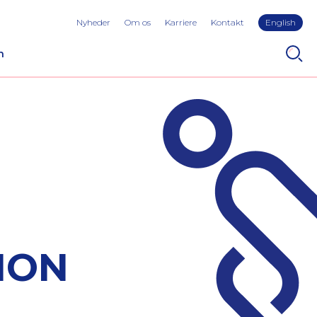
Nyheder
Om os
Karriere
Kontakt
English
n
ION