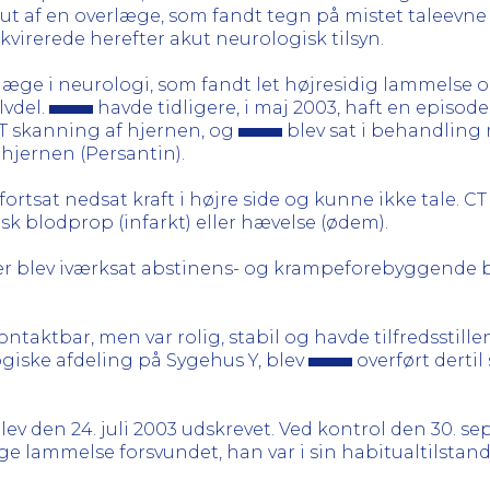
t af en overlæge, som fandt tegn på mistet taleevne (
virerede herefter akut neurologisk tilsyn.
iallæge i neurologi, som fandt let højresidig lammelse 
lvdel.
havde tidligere, i maj 2003, haft en episode
T skanning af hjernen, og
blev sat i behandling 
hjernen (Persantin).
fortsat nedsat kraft i højre side og kunne ikke tale. C
isk blodprop (infarkt) eller hævelse (ødem).
Der blev iværksat abstinens- og krampeforebyggende 
ukontaktbar, men var rolig, stabil og havde tilfredsstil
giske afdeling på Sygehus Y, blev
overført dert
blev den 24. juli 2003 udskrevet. Ved kontrol den 30. 
ge lammelse forsvundet, han var i sin habitualtilstan