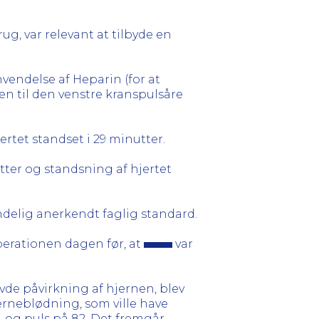
ug, var relevant at tilbyde en
vendelse af Heparin (for at
n til den venstre kranspulsåre
rtet standset i 29 minutter.
tter og standsning af hjertet
delig anerkendt faglig standard.
operationen dagen før, at
var
de påvirkning af hjernen, blev
erneblødning, som ville have
 og puls på 82. Det fremgår