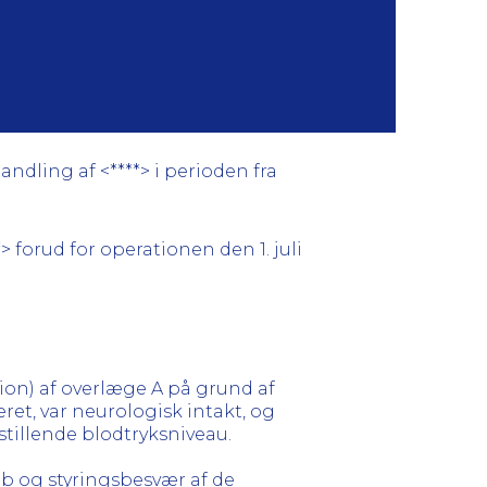
ndling af <****> i perioden fra
 forud for operationen den 1. juli
tion) af overlæge A på grund af
ret, var neurologisk intakt, og
stillende blodtryksniveau.
b og styringsbesvær af de