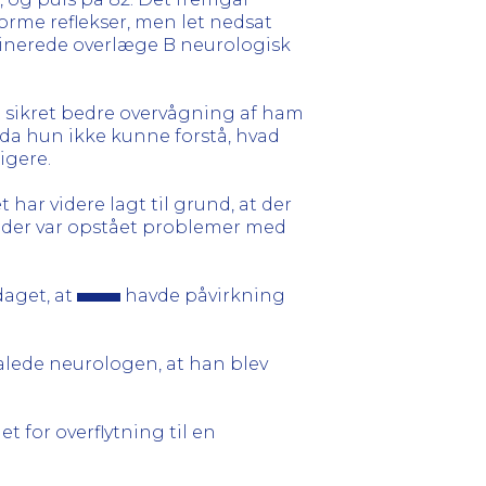
orme reflekser, men let nedsat
dinerede overlæge B neurologisk
et sikret bedre overvågning af ham
, da hun ikke kunne forstå, hvad
igere.
har videre lagt til grund, at der
 der var opstået problemer med
daget, at
havde påvirkning
lede neurologen, at han blev
et for overflytning til en