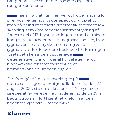
røntgenbeskrivelse dateret samme dag som
røntgenkonferencen.
har anført, at hun hjemvendt fik behandling for
sine rygsmerter hos fysioterapeut og kiropraktor,
men på grund af fortsatte smerter fik foretaget MR-
skanning, som viste moderat sammentrykning af
forreste del af 12. brysthvirvellegeme med et mindre
knoglestykke trædende ind i rygmarvskanalen, hvor
rygmarven ses let trykket men omgivet af
rygmarvsvæske. Endvidere beskrev MR-skanningen
foretaget af en afdelingsoverlæge
,
degenerative forandringer af hvirvellegemer og
bindevævsskiver samt forsnævring af
rygmarvskanalen i lænderygsøjlen.
Det fremgår af røntgenoverlægen på
s
udtalelse til sagen, at røntgenbillederne fra den 22.
august 2002 viste en let kileform af 12. brysthvirvel,
således at hvirvellegemet havde en højde på 37 mm
bagtil og 33 mm fortil samt let kileform af den
nedenfor liggende 1. lændehvirvel.
Klagen