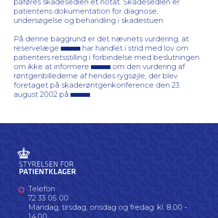
påføres skadesedlen et notat. Skadesedlen er
patientens dokumentation for diagnose,
undersøgelse og behandling i skadestuen.
På denne baggrund er det nævnets vurdering, at
reservelæge
har handlet i strid med lov om
patienters retsstilling i forbindelse med beslutningen
om ikke at informere
om den vurdering af
røntgenbillederne af hendes rygsøjle, der blev
foretaget på skaderøntgenkonference den 23.
august 2002 på
.
Telefon
72 33 05 00
Mandag, tirsdag, onsdag og fredag: kl. 8.00 -
14.00