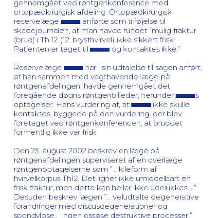
gennemgået ved røntgenkonference med
ortopædkirurgisk afdeling. Ortopædkirurgisk
reservelæge
anførte som tilføjelse til
skadejournalen, at man havde fundet ”mulig fraktur
(brud) i Th 12 (12. brysthvirvel) ikke sikkert frisk.
Patienten er taget til
og kontaktes ikke.”
Reservelæge
har i sin udtalelse til sagen anført,
at han sammen med vagthavende læge på
røntgenafdelingen, havde gennemgået det
foregående døgns røntgenbilleder, herunder
s
optagelser. Hans vurdering af, at
ikke skulle
kontaktes, byggede på den vurdering, der blev
foretaget ved røntgenkonferencen, at bruddet
formentlig ikke var frisk.
Den 23. august 2002 beskrev en læge på
røntgenafdelingen superviseret af en overlæge
røntgenoptagelserne som ”… kileform af
hvirvelkorpus Th12. Det ligner ikke umiddelbart en
frisk fraktur, men dette kan heller ikke udelukkes ...”
Desuden beskrev lægen ”… veludtalte degenerative
forandringer med discusdegenerationer og
spondylose… Ingen ossøse destruktive processer.”