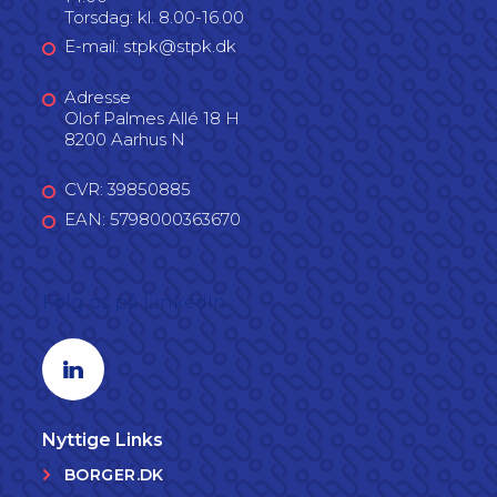
Torsdag: kl. 8.00-16.00
E-mail: stpk@stpk.dk
Adresse
Olof Palmes Allé 18 H
8200 Aarhus N
CVR: 39850885
EAN: 5798000363670
Følg os på LinkedIn
Linkedin profil
Nyttige Links
BORGER.DK