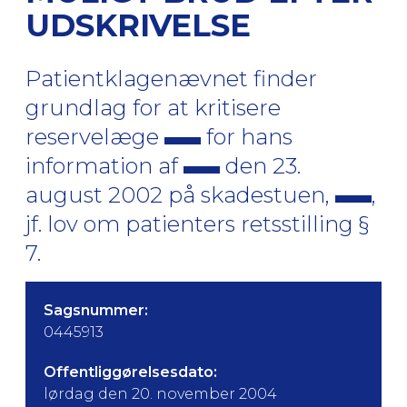
UDSKRIVELSE
Patientklagenævnet finder
grundlag for at kritisere
reservelæge
for hans
information af
den 23.
august 2002 på skadestuen,
,
jf. lov om patienters retsstilling §
7.
Sagsnummer:
0445913
Offentliggørelsesdato:
lørdag den 20. november 2004