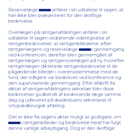
Reservelæge
anfører i sin udtalelse til sagen, at
han ikke blev præsenteret for den skriftlige
beskrivelse.
Overlægen på røntgenafdelingen anfører i sin
udtalelse til sagen vedrørende videregivelse af
røntgenbeskrivelser, at røntgenbillederne, efter
røntgenlægens og reservelæge
s gennemgang
ved konferencen, derefter blev gennemgået af
røntgenlægen og røntgenoverlægen på ny, hvorefter
røntgenlægen dikterede røntgenbeskrivelse til de
pågældende billeder i overensstemmelse med de
fund, der tidligere var beskrevet ved konference og
den superviserede gennemgang. Efter afskrift fra
diktat af røntgenafdelingens sekretær blev disse
beskrivelser godkendt af beskrivende læge samme
dag og udleveret på skadestuens sekretariat til
ortopædkirurgisk afdeling.
Det er ikke fra sagens akter muligt at godtgøre, om
s røntgenbilleder og beskrivelse heraf har fulgt
denne vanlige arbejdsgang. Dog er den skriftlige