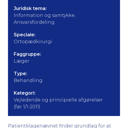
Juridisk tema:
Information og samtykke,
Ansvarsfordeling
Speciale:
Ortopædkirurgi
Faggruppe:
Læger
Type:
Behandling
Kategori:
Vejledende og principielle afgørelser
(før 1/1-2011)
Patientklagenævnet finder grundlag for at