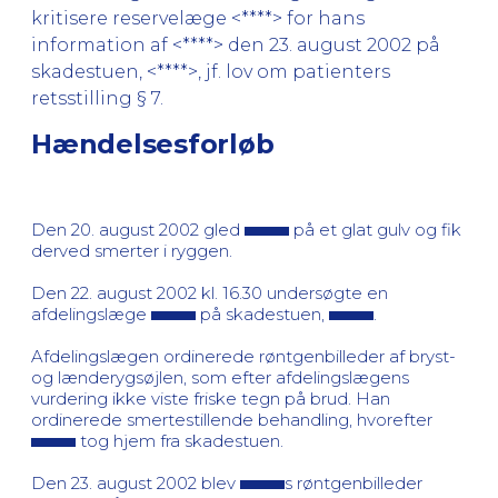
kritisere reservelæge <****> for hans
information af <****> den 23. august 2002 på
skadestuen, <****>, jf. lov om patienters
retsstilling § 7.
Hændelsesforløb
Den 20. august 2002 gled
på et glat gulv og fik
derved smerter i ryggen.
Den 22. august 2002 kl. 16.30 undersøgte en
afdelingslæge
på skadestuen,
.
Afdelingslægen ordinerede røntgenbilleder af bryst-
og lænderygsøjlen, som efter afdelingslægens
vurdering ikke viste friske tegn på brud. Han
ordinerede smertestillende behandling, hvorefter
tog hjem fra skadestuen.
Den 23. august 2002 blev
s røntgenbilleder